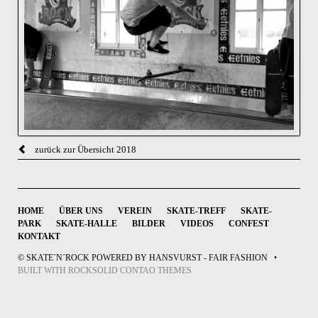
zurück zur Übersicht 2018
NAVIGATION
HOME
ÜBER UNS
VEREIN
SKATE-TREFF
SKATE-
ÜBERSPRINGEN
PARK
SKATE-HALLE
BILDER
VIDEOS
CONFEST
KONTAKT
© SKATE`N´ROCK POWERED BY HANSVURST - FAIR FASHION
BUILT WITH
ROCKSOLID CONTAO THEMES