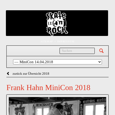
NAVIGATION
SITEMAP
IMPRESSUM
ÜBERSPRINGEN
Navigation
überspringen
zurück zur Übersicht 2018
Frank Hahn MiniCon 2018