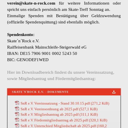
verein@skate-n-rock.com
für weitere Informationen oder
spricht uns einfach persönlich am Skate-Treff Sonntag an.
Einmalige Spenden mit Bestätigung über Geldzuwendung
(offizielle Spendenquittung) sind ebenfalls möglich.
Spendenkonto:
Skate`n´Rock e.V.
Raiffeisenbank Mainschleife-Steigerwald eG
IBAN: DE15 7906 9001 0002 5243 50
BIC: GENODEF1WED
Hier im Downloadbereich findest du unsere Vereinssatzung,
sowie Mitgliedsantrag und Fördermitgliedsantrag:
SKATE`N´ROCK E.V. - DOKUMENTE
SnR e.V. Vereinssatzung - Stand 30.10.15.pdf
(271,2 KiB)
SnR e.V. Vereinsordnung ab 2025.pdf
(527,1 KiB)
SnR e.V. Mitgliedsantrag ab 2025.pdf
(311,1 KiB)
SnR e.V. Fördermitgliedsantrag ab 2025.pdf
(320,1 KiB)
SnR e.V. Unterschied Mitgliedschaft ab 2025.pdf
(160,2