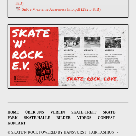
KiB)
SnR e.V. externe Awareness Info.pdf
(292,5 KiB)
NAVIGATION
HOME
ÜBER UNS
VEREIN
SKATE-TREFF
SKATE-
ÜBERSPRINGEN
PARK
SKATE-HALLE
BILDER
VIDEOS
CONFEST
KONTAKT
© SKATE`N´ROCK POWERED BY HANSVURST - FAIR FASHION